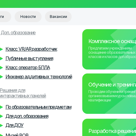
+7 (
Новости
Вакансии
разование
Комплексное оснащение
Предлагаем учреждениям
с VR/AR разработчик
оснащение образовательных
классов и классов доп.образования
ичные выступления
с оператор БПЛА
нер аддитивных технологий
Обучение и тренинги
 для
Проводим обучения и тренинги, а также
тивных панелей
организовываем курсы повышения
квалификации
бразовательным предметам
оп. образования
ДОУ
Разработка решений
й ВОВ
Разрабатываем уникальные
образовательные продукты для
разных устройств