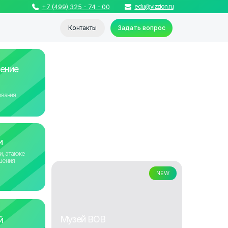
edu@vizzion.ru
499) 325 - 74 - 00
Контакты
Задать вопрос
Психологическая
разгрузка преподавателей
С VR-технологиями преподаватели могут
отвлечься от повседневных забот и
погрузиться в увлекательный мир
NEW
Музей ВОВ
Виртуальный музей Победы – это не
просто коллекция изображений. Это
живая память, которая становится
доступной благодаря технологиям