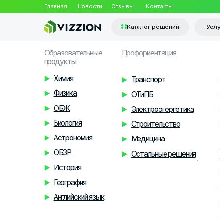
Главная
Новости
Отзывы
Контакты
Каталог решений
Услуги
Образовательные
Профориентация
Доп. об
продукты
Химия
Транспорт
Клас
Физика
ОТиПБ
Публ
ОБЖ
Электроэнергетика
Клас
Vr relax
Биология
Строительство
Инже
Астрономия
Медицина
Решения
ОБЗР
Остальные решения
интерак
История
По о
География
Для д
Английский язык
Для 
Музе
Другие решения
Интерактивный гид