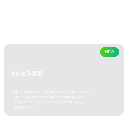
Организация
комнат отдыха и
психологической
разгрузки
преподавателей
С VR-технологиями преподаватели
могут отвлечься от повседневных
забот и погрузиться в
увлекательный мир