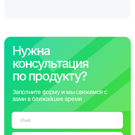
Система управления
контентом
Удаленный запуск контента на VR-
шлеме, добавление и удаление видео
контента и приложений
Модули под заказ
В случае массового размещения VR-
шлемов с собственным контентом
могут быть разработаны
индивидуальные модули для
управления и отображения 360/VR-
контента