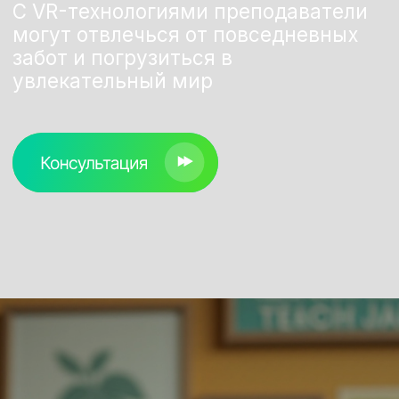
C чем сталкиваются
педагоги в школах и
вузах