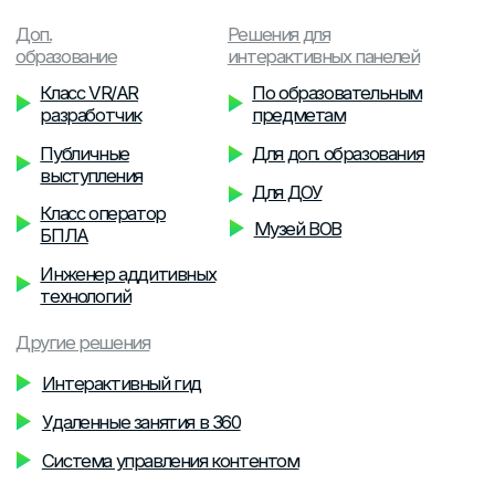
Класс оператор
Музей ВОВ
БПЛА
edu@vizzion.ru
Инженер аддитивных
технологий
Другие решения
Интерактивный гид
Удаленные занятия в 360
Система управления контентом
Комплексное оснащение
Обучение и тренинги
Разработка решений