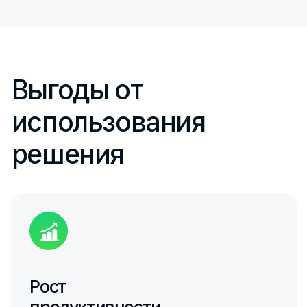
Как мы
обустраиваем
комнаты отдыха
Кресло массажное
Массажер для ног
Массажер для глаз
Аромамашина
Телевизор
Аудиосистема