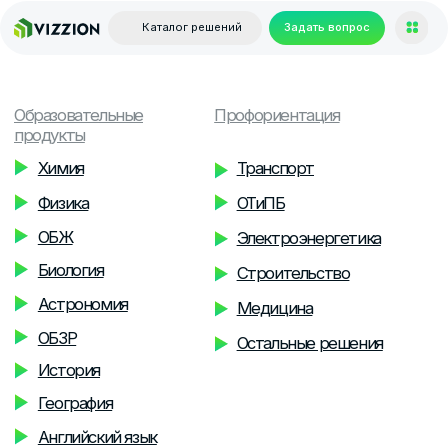
Каталог решений
Задать вопрос
Образовательные
Профориентация
продукты
Химия
Транспорт
Физика
ОТиПБ
ОБЖ
Электроэнергетика
Биология
Строительство
Астрономия
Медицина
ОБЗР
Остальные решения
История
География
Английский язык
Доп.
Решения для
образование
интерактивных панелей
Класс VR/AR
По образовательным
разработчик
предметам
Публичные
Для доп. образования
выступления
Для ДОУ