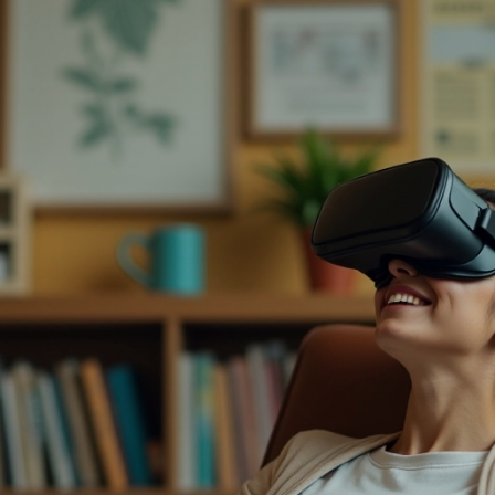
Выгорание и стресс
Профессиональное выгорание
преподавателей — это состояние
физического, эмоционального и
умственного истощения,
проявляющееся в профессиях
социальной сферы. Среди учителей
распространённость синдрома
достигает 75%