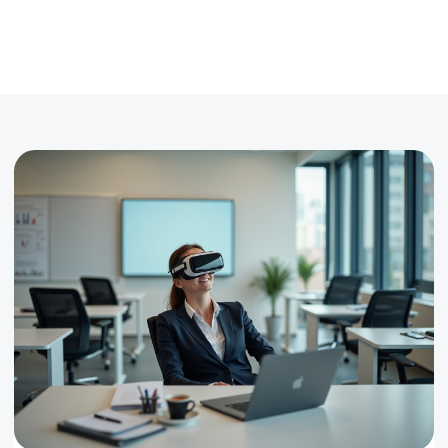
Влияние на психику
Иммерсивные виртуальные среды
могут помочь снизить уровень
стресса, анксиозности (состояния
тревожности и страхов) и
способствовать повышению уровня
внутреннего спокойствия
Нужна
консультация
по продукту?