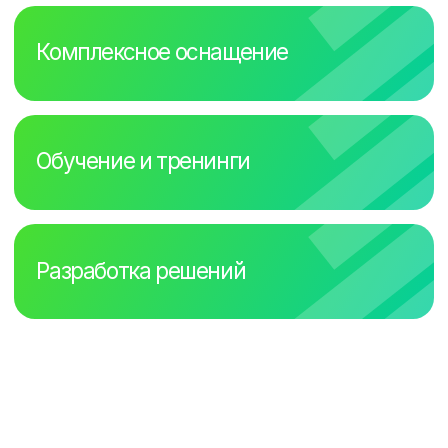
Психологическая разгрузка
преподавателей
С VR-технологиями преподаватели могут
отвлечься от повседневных забот и
погрузиться в увлекательный мир
NEW
Музей ВОВ
Виртуальный музей Победы – это не просто
коллекция изображений. Это живая память,
которая становится доступной благодаря
технологиям