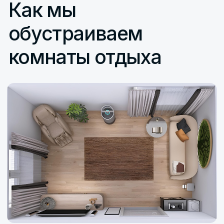
Эксперт в области внедрения решений
AR и VR технологий в образовании
Образовательные
Профориентация
продукты
Химия
Транспорт
Физика
ОТиПБ и пожарная
безопасность
ОБЖ
Электроэнергетика
Биология
Строительство
Астрономия
Медицина
ОБЗР
Остальные решения