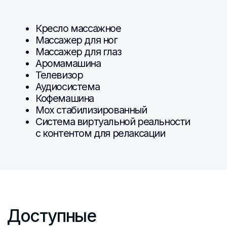
История
География
Английский язык
Решения для
Доп. образование
интерактивных панелей
Класс VR/AR
По образовательным
разработчик
предметам
Публичные
Для доп. образования
выступления
Для ДОУ
Класс оператор
Музей ВОВ
БПЛА
Инженер аддитивных
технологий
Остальные решения
Vr Relax
Связь с нами
Телефон
Адрес
+7 (499) 325-74-00
г. Москва, 1-й Нагатинский
проезд 2, строение 7, этаж
4, ком.15
Почта