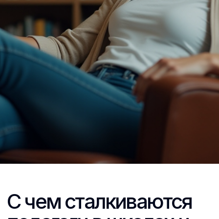
Буллинг
В учебных заведениях нередко
сталкиваются с буллингом учителей со
стороны детей и их родителей. При
этом практически нет механизмов,
способных прекратить травлю, ведь
ученики сегодня нередко
воспитываются в условиях, при
которых ощущают свою
безнаказанность. Буллинг влияет не