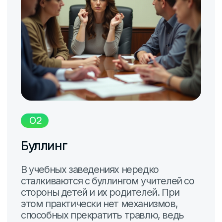
Комнаты отдыха для
преподавателей – это
простой и эффективный
способ ментального и
психического расслабления
Уже применили
VR Relax на
практике
Выгоды от
использования